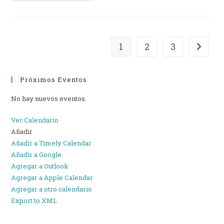
Visitas
1
2
3
Ir a la 
Próximos Eventos
No hay nuevos eventos.
Ver Calendario
Añadir
Añadir a Timely Calendar
Añadir a Google
Agregar a Outlook
Agregar a Apple Calendar
Agregar a otro calendario
Export to XML